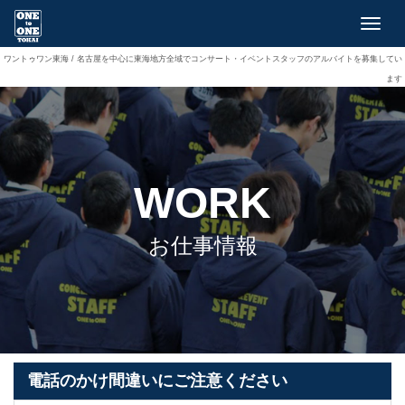
Togg
navig
ワントゥワン東海 / 名古屋を中心に東海地方全域でコンサート・イベントスタッフのアルバイトを募集してい
ます
WORK
お仕事情報
電話のかけ間違いにご注意ください